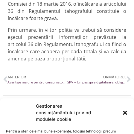
Comisiei din 18 martie 2016, o încălcare a articolului
36 din Regulamentul tahografului constituie o
încălcare foarte gravă.
Prin urmare, în viitor poliția va trebui să considere
eșecul prezentării informațiilor prevăzute la
articolul 36 din Regulamentul tahografului ca fiind o
încălcare care acoperă perioada totală și va calcula
amenda pe baza proporționalității,
ANTERIOR
URMĂTORUL
Avantaje majore pentru consumatorii cu rate ipotecare aduse de modificarea Legii dării în plată
SPV – Un pas spre digitalizare: obligația înscrierii în Spațiul Virtual al ANAF
Gestionarea
Etichete:
CJUE decizie transport rutier
,
truck
consimțământului privind
Subiecte:
Știri
modulele cookie
Pentru a oferi cele mai bune experiențe, folosim tehnologii precum