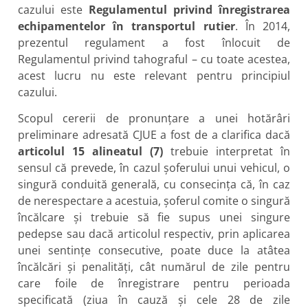
cazului este
Regulamentul privind înregistrarea
echipamentelor în transportul rutier
. În 2014,
prezentul regulament a fost înlocuit de
Regulamentul privind tahograful – cu toate acestea,
acest lucru nu este relevant pentru principiul
cazului.
Scopul cererii de pronunțare a unei hotărâri
preliminare adresată CJUE a fost de a clarifica dacă
articolul 15 alineatul (7)
trebuie interpretat în
sensul că prevede, în cazul șoferului unui vehicul, o
singură conduită generală, cu consecința că, în caz
de nerespectare a acestuia, șoferul comite o singură
încălcare și trebuie să fie supus unei singure
pedepse sau dacă articolul respectiv, prin aplicarea
unei sentințe consecutive, poate duce la atâtea
încălcări și penalități, cât numărul de zile pentru
care foile de înregistrare pentru perioada
specificată (ziua în cauză și cele 28 de zile