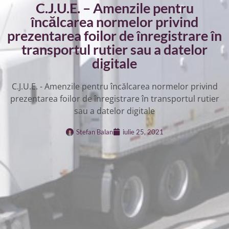
C.J.U.E. – Amenzile pentru
încălcarea normelor privind
prezentarea foilor de înregistrare în
transportul rutier sau a datelor
digitale
C.J.U.E. - Amenzile pentru încălcarea normelor privind
prezentarea foilor de înregistrare în transportul rutier
sau a datelor digitale
Stefan Balan
iulie 25, 2021