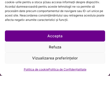
cookie-urile pentru a stoca și/sau accesa informații despre dispozitiv.
Acordul dumneavoastră pentru aceste tehnologii ne va permite să
Trifan, Cuibuș, Bălan SCA este o firmă de avocatură din
procesăm date precum comportamentul de navigare sau ID-uri unice pe
Cluj-Napoca cu avocați care au calificarea necesară
acest site. Neacordarea consimțământului sau retragerea acestuia poate
afecta negativ anumite caracteristici și funcții.
reprezentării clienților în fața tuturor instanțelor din
România, precum și în fața CEDO și a oricăror instituții
publice ori private, fapt care ne poziționează în rolul de
Accepta
a ne ajuta clienții din orice țară cu nevoile juridice ale
acestora ori cu afacerile lor transfrontaliere
Refuza
Vizualizarea preferințelor
Politica de cookie
Politica de Confidențialitate