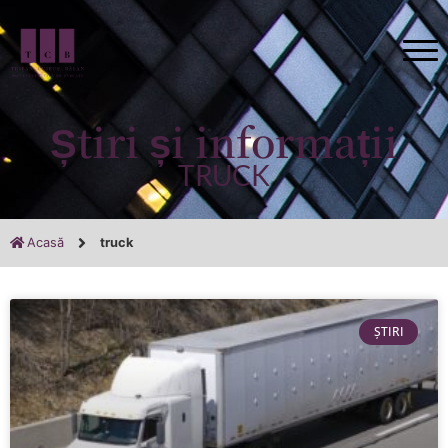
Știri și informații
TRUCK
Acasă
truck
ȘTIRI