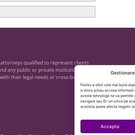
 attorneys qualified to represent clients
nd any public or private institutions,
Gestionare
 with their legal needs or cross-border
Pentru a oferi cele mai bune exp
a stoca și/sau accesa informații
aceste tehnologii ne va permit
navigare sau ID-uri unice pe ac
acestuia poate afecta negativ anu
Accepta