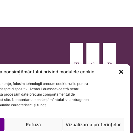
a consimțământului privind modulele cookie
eriențe, folosim tehnologii precum cookie-urile pentru
 despre dispozitiv. Acordul dumneavoastră pentru
e să procesăm date precum comportamentul de
est site. Neacordarea consimțământului sau retragerea
mite caracteristici și funcții.
Refuza
Vizualizarea preferințelor
© Trifan, Cuibuș, Bălan Law Firm