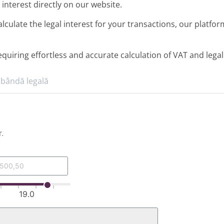
 interest directly on our website.
culate the legal interest for your transactions, our platfor
equiring effortless and accurate calculation of VAT and legal
obândă legală
.
19.0