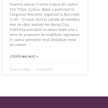
Doamna avocat Cristina Cuibuș din cadrul
SCA Trifan, Cuibuș, Bălan a participat la
Congresul Avocaților organizat la București
în 09 – 10 iunie 2023 în calitate de membru
ales de către avocații din Baroul Cluj.
Întâlnirea avocaților va aduce după sine o
serie de propuneri de modificări legislative,
în cadrul ședințelor fiind dezbătute teme
de interes
CITESTE MAI MULT »
Cristina Cuibuș
14 iunie 2023