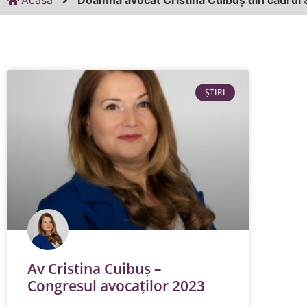
Acasă
Doamna avocat Cristina Cuibuș din cadrul 
ȘTIRI
Av Cristina Cuibuș –
Congresul avocaților 2023