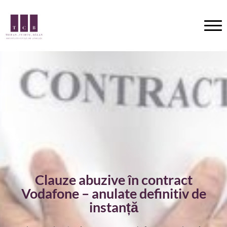
Clauze abuzive în contract
Vodafone – anulate definitiv de
instanță