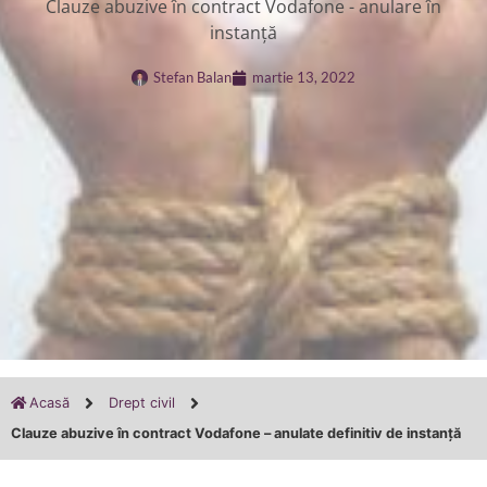
Clauze abuzive în contract Vodafone - anulare în
instanță
Stefan Balan
martie 13, 2022
Acasă
Drept civil
Clauze abuzive în contract Vodafone – anulate definitiv de instanță