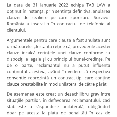
La data de 31 ianuarie 2022 echipa TAB LAW a
obținut în instanță, prin sentință definitivă, anularea
clauzei de reziliere pe care sponsorul Survivor
România a inserat-o în contractul de telefonie al
clientului.
Argumentele pentru care clauza a fost anulată sunt
următoarele: „Instanţa reţine că, prevederile acestei
clauze încalcă cerinţele unei clauze conforme cu
dispoziţiile legale şi cu principiul bunei-credinţe. Pe
de o parte, reclamantul nu a putut influenţa
conţinutul acesteia, având în vedere că respectiva
convenţie reprezintă un contract-tip, care conţine
clauze prestabilite în mod unilateral de către pârât.
De asemenea este creat un dezechilibru grav între
situaţiile părţilor, în defavoarea reclamantului, căci
stabileşte o răspundere unilaterală, obligându-l
doar pe acesta la plata de penalităţi în caz de