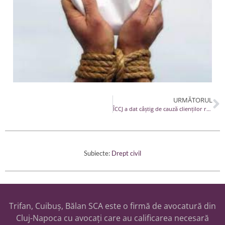
URMĂTORUL
ÎCCJ a dat câștig de cauză clienților reprezentați de avocații TAB LAW într-o speță GDPR de impact
Subiecte:
Drept civil
Trifan, Cuibuș, Bălan SCA este o firmă de avocatură din
Cluj-Napoca cu avocați care au calificarea necesară