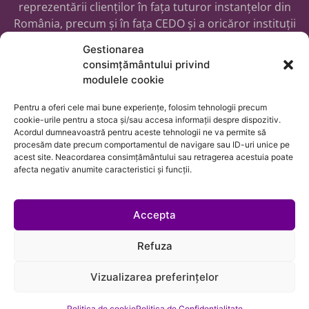
reprezentării clienților în fața tuturor instanțelor din
România, precum și în fața CEDO și a oricăror instituții
publice ori private, fapt care ne poziționează în rolul de
Gestionarea
a ne ajuta clienții din orice țară cu nevoile juridice ale
consimțământului privind
acestora ori cu afacerile lor transfrontaliere
modulele cookie
Pentru a oferi cele mai bune experiențe, folosim tehnologii precum
cookie-urile pentru a stoca și/sau accesa informații despre dispozitiv.
Acordul dumneavoastră pentru aceste tehnologii ne va permite să
procesăm date precum comportamentul de navigare sau ID-uri unice pe
acest site. Neacordarea consimțământului sau retragerea acestuia poate
afecta negativ anumite caracteristici și funcții.
Accepta
Refuza
Vizualizarea preferințelor
Politica de cookie
Politica de Confidențialitate